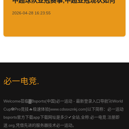
中超球队亚冠赛事,中超亚冠现状如何
2026-04-28 16:23:55
必一电竞
.
Welcome莅临▓Bsports(中国)必一运动 - 最新登录入口导航🚀World
Cup⚽Pro竞技🔥极速体验[www.cdssxznkj.com]以下简称：必一运动
bsports官方下载app下载网址是多少✔全站,全称:必一电竞.注册即
送.org,凭借先进的服务器技术必一运动。